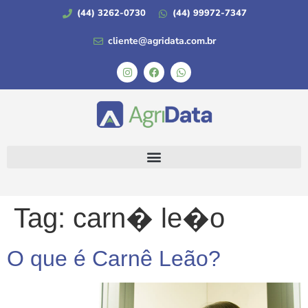
(44) 3262-0730
(44) 99972-7347
cliente@agridata.com.br
Tag:
carn� le�o
O que é Carnê Leão?