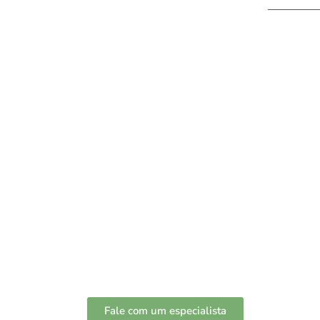
ATIVIDADE RU
DEPENDE DE
ORGANIZAÇÃO
E nós podemos ajudar, oferece
contábil completa que atende a
rural.
Fale com um especialista