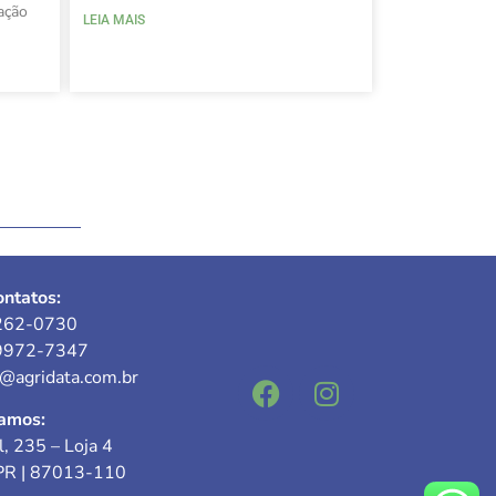
ação
LEIA MAIS
ntatos:
262-0730
9972-7347
e@agridata.com.br
amos:
l, 235 – Loja 4
PR | 87013-110