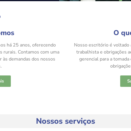
omos
O qu
s há 25 anos, oferecendo
Nosso escritório é voltado à
res rurais. Contamos com uma
trabalhista e obrigações a
er às demandas dos nossos
gerencial para a tomada
.
obrigações
is
S
Nossos serviços