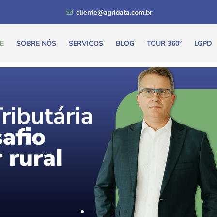
cliente@agridata.com.br
E
SOBRE NÓS
SERVIÇOS
BLOG
TOUR 360º
LGPD