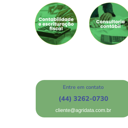
Entre em contato
(44) 3262-0730
cliente@agridata.com.br