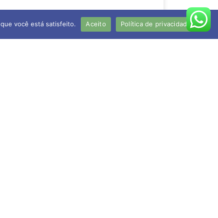
que você está satisfeito.
Aceito
Política de privacidade
itorial: A Reforma Tributária e o Novo
safio do Produtor Rural
á, clientes e demais produtores rurais. Estamos
m momento de grandes transformações no
nário
IA MAIS