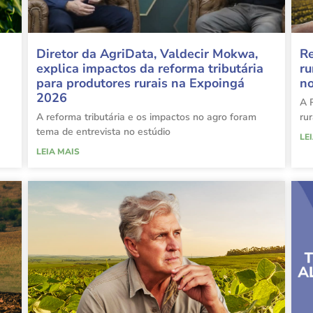
Diretor da AgriData, Valdecir Mokwa,
Re
explica impactos da reforma tributária
ru
para produtores rurais na Expoingá
no
2026
A R
A reforma tributária e os impactos no agro foram
ru
tema de entrevista no estúdio
LE
LEIA MAIS