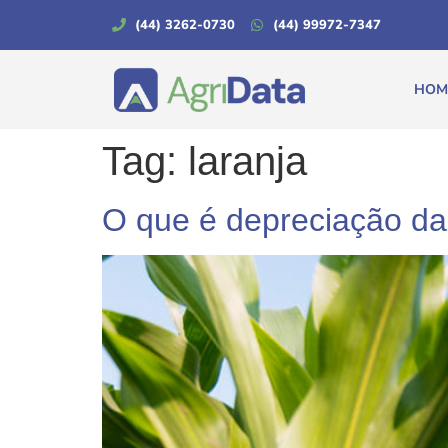
(44) 3262-0730
(44) 99972-7347
HOM
Tag:
laranja
O que é depreciação da