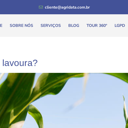
cliente@agridata.com.br
E
SOBRE NÓS
SERVIÇOS
BLOG
TOUR 360º
LGPD
 lavoura?