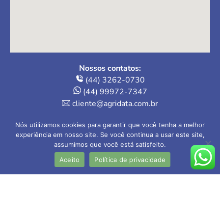
Nossos contatos:
(44) 3262-0730
(44) 99972-7347
cliente@agridata.com.br
Onde estamos:
Nós utilizamos cookies para garantir que você tenha a melhor
Av. Herval, 235 – Loja 4
experiência em nosso site. Se você continua a usar este site,
assumimos que você está satisfeito.
Maringá-PR | 87013-110
Aceito
Política de privacidade
AGRIDATA Contabilidade Rural Ltda