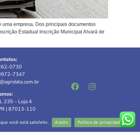
de uma empresa. Dos principais documentos
scrição Estadual Inscrição Municipal Alvará de
ntatos:
262-0730
9972-7347
e@agridata.com.br
amos:
l, 235 – Loja 4
PR | 87013-110
que você está satisfeito.
Aceito
Política de privacidade
responsável: Valdecir Mokwa
C-PR nº 027.954-O/5