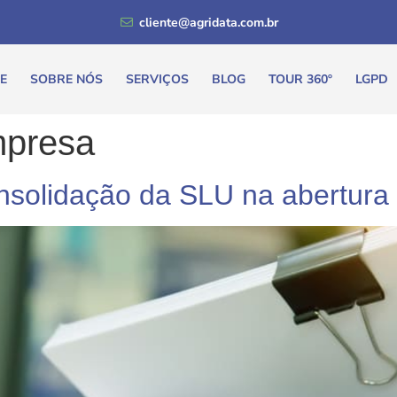
cliente@agridata.com.br
E
SOBRE NÓS
SERVIÇOS
BLOG
TOUR 360º
LGPD
mpresa
nsolidação da SLU na abertur