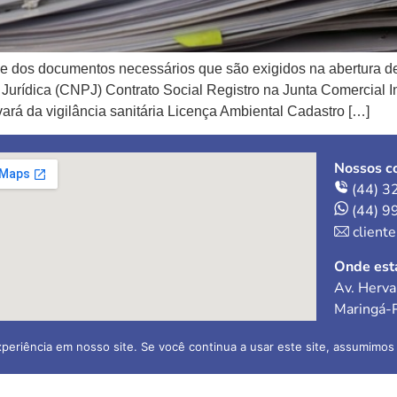
e dos documentos necessários que são exigidos na abertura 
Jurídica (CNPJ) Contrato Social Registro na Junta Comercial In
rá da vigilância sanitária Licença Ambiental Cadastro […]
Nossos co
(44) 3
(44) 9
client
Onde est
Av. Herva
Maringá-
periência em nosso site. Se você continua a usar este site, assumimos 
ral Ltda
Contador 
O-1
CR