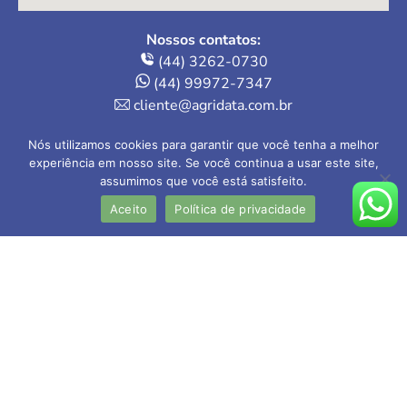
Nossos contatos:
(44) 3262-0730
(44) 99972-7347
cliente@agridata.com.br
Onde estamos:
Nós utilizamos cookies para garantir que você tenha a melhor
Av. Herval, 235 – Loja 4
experiência em nosso site. Se você continua a usar este site,
assumimos que você está satisfeito.
Maringá-PR | 87013-110
Aceito
Política de privacidade
AGRIDATA Contabilidade Rural Ltda
CRC-PR nº 005.202/O-1
Contador responsável: Valdecir Mokwa
CRC-PR nº 027.954-O/5