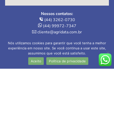
Nossos contatos:
(44) 3262-0730
(44) 99972-7347
cliente@agridata.com.br
Onde estamos:
Nós utilizamos cookies para garantir que você tenha a melhor
Av. Herval, 235 – Loja 4
experiência em nosso site. Se você continua a usar este site,
assumimos que você está satisfeito.
Maringá-PR | 87013-110
Aceito
Política de privacidade
AGRIDATA Contabilidade Rural Ltda
CRC-PR nº 005.202/O-1
Contador responsável: Valdecir Mokwa
CRC-PR nº 027.954-O/5