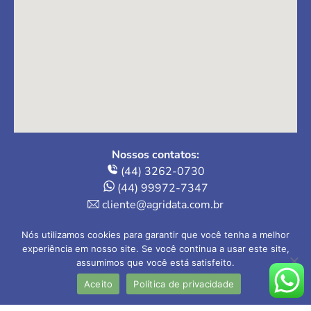
Nossos contatos:
(44) 3262-0730
(44) 99972-7347
cliente@agridata.com.br
Onde estamos:
Nós utilizamos cookies para garantir que você tenha a melhor
Av. Herval, 235 – Loja 4
experiência em nosso site. Se você continua a usar este site,
assumimos que você está satisfeito.
Maringá-PR | 87013-110
Aceito
Política de privacidade