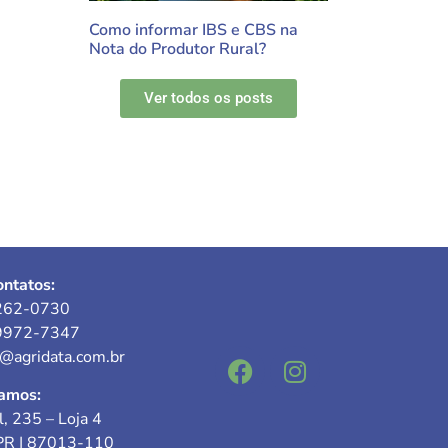
Como informar IBS e CBS na
Nota do Produtor Rural?
Ver todos os posts
ntatos:
262-0730
9972-7347
e@agridata.com.br
amos:
l, 235 – Loja 4
PR | 87013-110