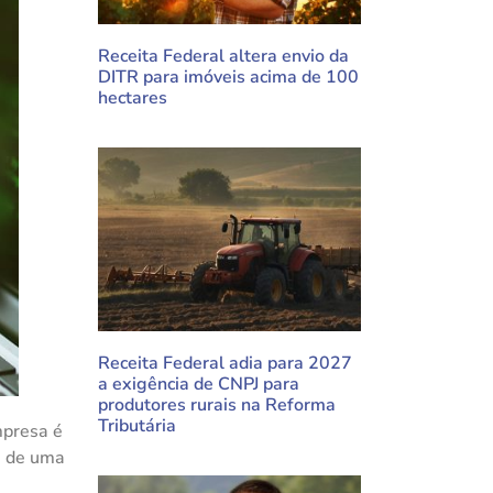
Receita Federal altera envio da
DITR para imóveis acima de 100
hectares
Receita Federal adia para 2027
a exigência de CNPJ para
produtores rurais na Reforma
Tributária
mpresa é
e de uma