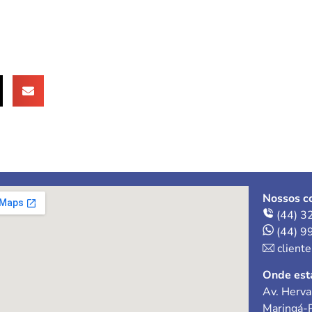
Nossos co
(44) 3
(44) 9
client
Onde est
Av. Herva
Maringá-