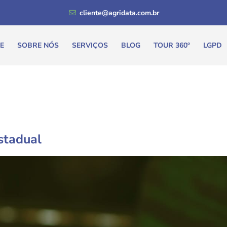
cliente@agridata.com.br
E
SOBRE NÓS
SERVIÇOS
BLOG
TOUR 360º
LGPD
Estadual