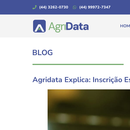
(44) 3262-0730
(44) 99972-7347
HOM
BLOG
Agridata Explica: Inscrição 