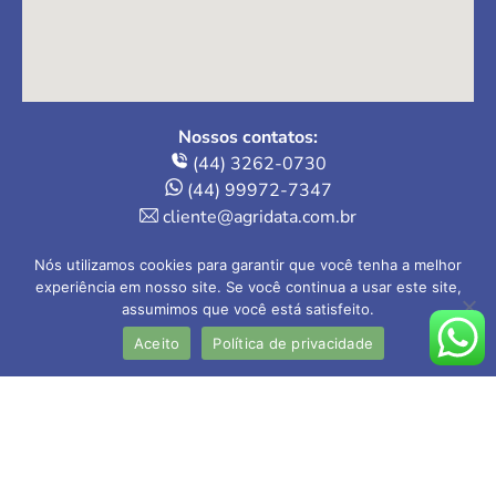
Nossos contatos:
(44) 3262-0730
(44) 99972-7347
cliente@agridata.com.br
Onde estamos:
Nós utilizamos cookies para garantir que você tenha a melhor
Av. Herval, 235 – Loja 4
experiência em nosso site. Se você continua a usar este site,
Maringá-PR | 87013-110
assumimos que você está satisfeito.
Aceito
Política de privacidade
AGRIDATA Contabilidade Rural Ltda
CRC-PR nº 005.202/O-1