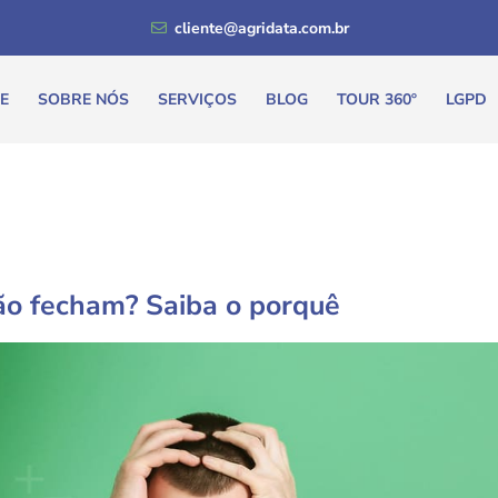
cliente@agridata.com.br
E
SOBRE NÓS
SERVIÇOS
BLOG
TOUR 360º
LGPD
ão fecham? Saiba o porquê