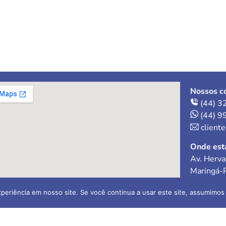
Nossos co
(44) 3
(44) 9
client
Onde est
Av. Herva
Maringá-
periência em nosso site. Se você continua a usar este site, assumimos 
ral Ltda
Contador 
O-1
CR