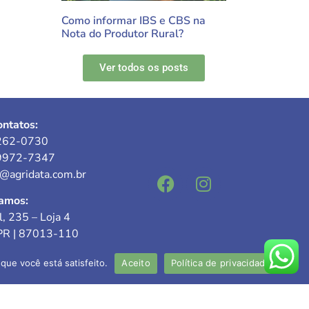
Como informar IBS e CBS na
Nota do Produtor Rural?
Ver todos os posts
ntatos:
262-0730
9972-7347
e@agridata.com.br
amos:
l, 235 – Loja 4
PR | 87013-110
que você está satisfeito.
Aceito
Política de privacidade
responsável: Valdecir Mokwa
C-PR nº 027.954-O/5