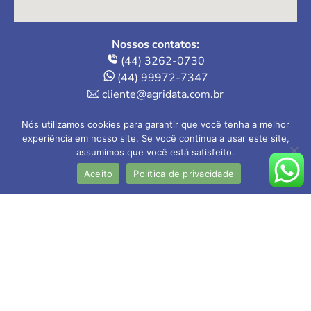
Nossos contatos:
(44) 3262-0730
(44) 99972-7347
cliente@agridata.com.br
Onde estamos:
Nós utilizamos cookies para garantir que você tenha a melhor
Av. Herval, 235 – Loja 4
experiência em nosso site. Se você continua a usar este site,
assumimos que você está satisfeito.
Maringá-PR | 87013-110
Aceito
Política de privacidade
AGRIDATA Contabilidade Rural Ltda
CRC-PR nº 005.202/O-1
Contador responsável: Valdecir Mokwa