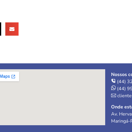
Nossos co
(44) 3
(44) 9
client
Onde est
Av. Herva
Maringá-