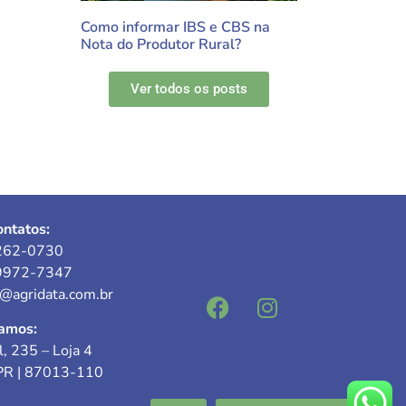
Como informar IBS e CBS na
Nota do Produtor Rural?
Ver todos os posts
ntatos:
262-0730
9972-7347
e@agridata.com.br
amos:
l, 235 – Loja 4
PR | 87013-110