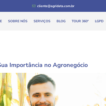
cliente@agridata.com.br
E
SOBRE NÓS
SERVIÇOS
BLOG
TOUR 360º
LGPD
Sua Importância no Agronegócio