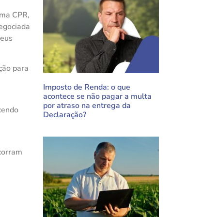
 uma CPR,
egociada
seus
ção para
Imposto de Renda: o que
acontece se não pagar a multa
por atraso na entrega da
ecendo
Declaração?
corram