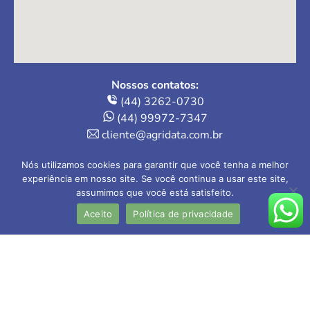
Nossos contatos:
(44) 3262-0730
(44) 99972-7347
cliente@agridata.com.br
Onde estamos:
Nós utilizamos cookies para garantir que você tenha a melhor
Av. Herval, 235 – Loja 4
experiência em nosso site. Se você continua a usar este site,
Maringá-PR | 87013-110
assumimos que você está satisfeito.
Aceito
Política de privacidade
AGRIDATA Contabilidade Rural Ltda
CRC-PR nº 005.202/O-1