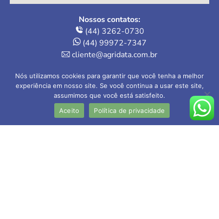
Nossos contatos:
(44) 3262-0730
(44) 99972-7347
cliente@agridata.com.br
Onde estamos:
Nós utilizamos cookies para garantir que você tenha a melhor
Av. Herval, 235 – Loja 4
experiência em nosso site. Se você continua a usar este site,
assumimos que você está satisfeito.
Maringá-PR | 87013-110
Aceito
Política de privacidade
AGRIDATA Contabilidade Rural Ltda
CRC-PR nº 005.202/O-1
Contador responsável: Valdecir Mokwa
CRC-PR nº 027.954-O/5