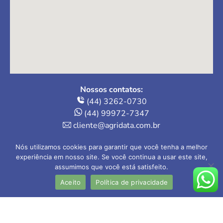
Nossos contatos:
(44) 3262-0730
(44) 99972-7347
cliente@agridata.com.br
Onde estamos:
Nós utilizamos cookies para garantir que você tenha a melhor
Av. Herval, 235 – Loja 4
experiência em nosso site. Se você continua a usar este site,
assumimos que você está satisfeito.
Maringá-PR | 87013-110
Aceito
Política de privacidade