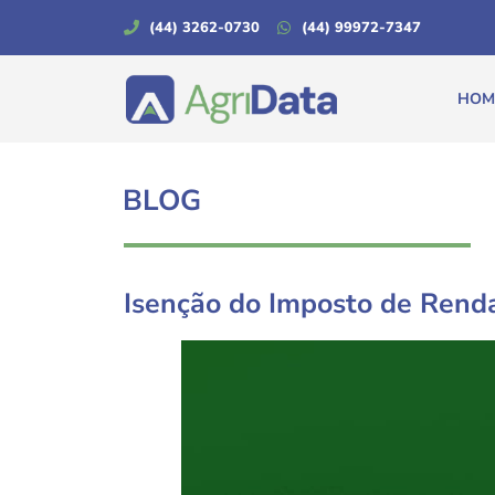
(44) 3262-0730
(44) 99972-7347
HOM
BLOG
Isenção do Imposto de Rend