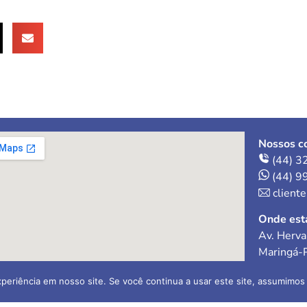
Nossos co
(44) 3
(44) 9
client
Onde est
Av. Herva
Maringá-
periência em nosso site. Se você continua a usar este site, assumimos 
ral Ltda
Contador 