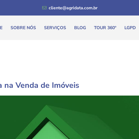
cliente@agridata.com.br
E
SOBRE NÓS
SERVIÇOS
BLOG
TOUR 360º
LGPD
a na Venda de Imóveis