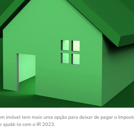
r um imóvel tem mais uma opção para deixar de pagar o Impost
de ajudá-lo com o IR 2023.