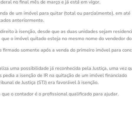
eral no final mês de março e já está em vigor.
venda de um imóvel para quitar (total ou parcialmente), em at
atados anteriormente.
 direito à isenção, desde que as duas unidades sejam residenci
e que o imóvel quitado esteja no mesmo nome do vendedor do 
sse firmado somente após a venda do primeiro imóvel para con
aliza uma possibilidade já reconhecida pela Justiça, uma vez q
s pedia a isenção de IR na quitação de um imóvel financiado
bunal de Justiça (STJ) era favorável à isenção.
ue o contador é o profissional qualificado para ajudar.