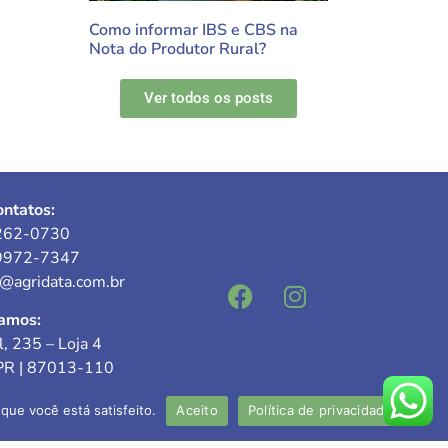
Como informar IBS e CBS na
Nota do Produtor Rural?
Ver todos os posts
ntatos:
262-0730
9972-7347
e@agridata.com.br
amos:
l, 235 – Loja 4
PR | 87013-110
que você está satisfeito.
Aceito
Política de privacidade
responsável: Valdecir Mokwa