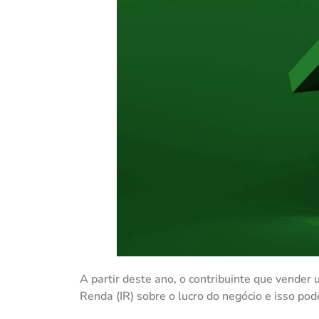
A partir deste ano, o contribuinte que vende
Renda (IR) sobre o lucro do negócio e isso po