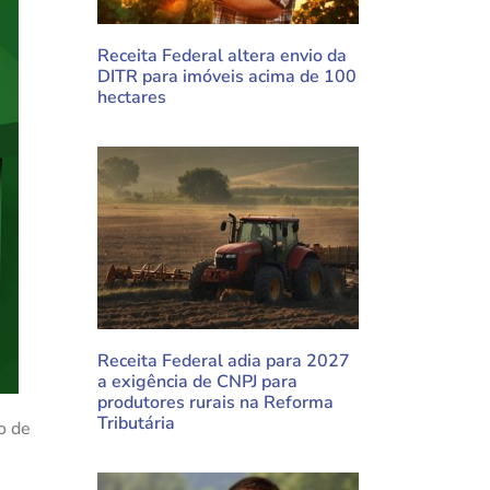
Receita Federal altera envio da
DITR para imóveis acima de 100
hectares
Receita Federal adia para 2027
a exigência de CNPJ para
produtores rurais na Reforma
Tributária
o de