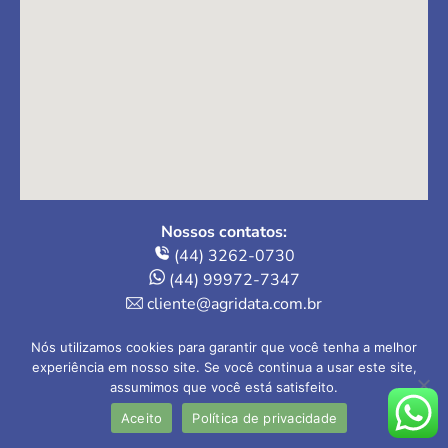
Nossos contatos:
(44) 3262-0730
(44) 99972-7347
cliente@agridata.com.br
Onde estamos:
Nós utilizamos cookies para garantir que você tenha a melhor
Av. Herval, 235 – Loja 4
experiência em nosso site. Se você continua a usar este site,
assumimos que você está satisfeito.
Maringá-PR | 87013-110
Aceito
Política de privacidade