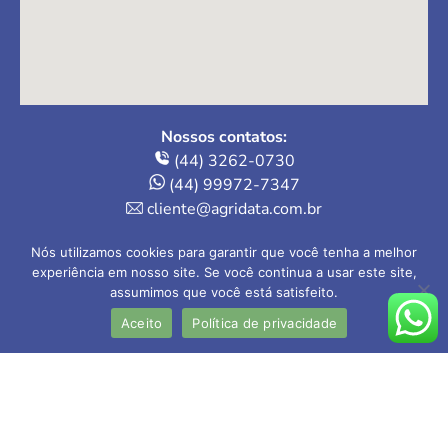
Nossos contatos:
(44) 3262-0730
(44) 99972-7347
cliente@agridata.com.br
Onde estamos:
Nós utilizamos cookies para garantir que você tenha a melhor
Av. Herval, 235 – Loja 4
experiência em nosso site. Se você continua a usar este site,
assumimos que você está satisfeito.
Maringá-PR | 87013-110
Aceito
Política de privacidade
AGRIDATA Contabilidade Rural Ltda