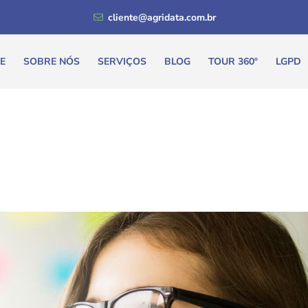
cliente@agridata.com.br
E
SOBRE NÓS
SERVIÇOS
BLOG
TOUR 360º
LGPD