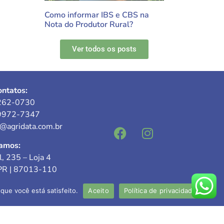
Como informar IBS e CBS na
Nota do Produtor Rural?
Ver todos os posts
ntatos:
262-0730
9972-7347
e@agridata.com.br
amos:
l, 235 – Loja 4
PR | 87013-110
que você está satisfeito.
Aceito
Política de privacidade
responsável: Valdecir Mokwa
C-PR nº 027.954-O/5