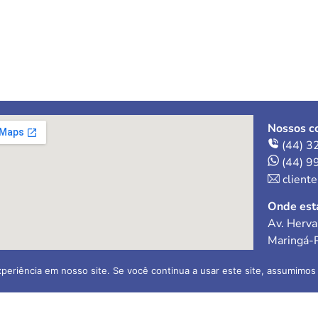
Nossos co
(44) 3
(44) 9
client
Onde est
Av. Herva
Maringá-
periência em nosso site. Se você continua a usar este site, assumimos 
ral Ltda
Contador 
O-1
CR