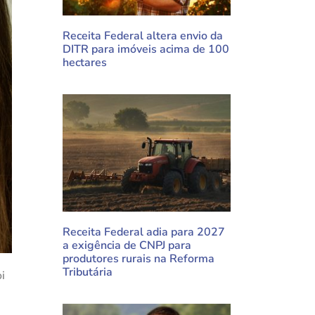
Receita Federal altera envio da
DITR para imóveis acima de 100
hectares
Receita Federal adia para 2027
a exigência de CNPJ para
produtores rurais na Reforma
Tributária
i