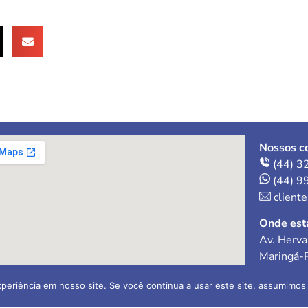
Nossos co
(44) 3
(44) 9
client
Onde est
Av. Herva
Maringá-
periência em nosso site. Se você continua a usar este site, assumimos 
ral Ltda
Contador 