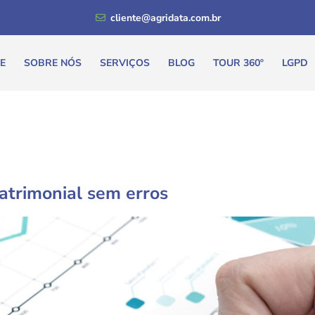
cliente@agridata.com.br
E
SOBRE NÓS
SERVIÇOS
BLOG
TOUR 360º
LGPD
atrimonial sem erros