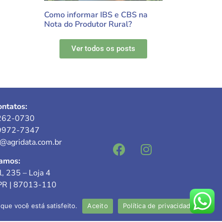
Como informar IBS e CBS na
Nota do Produtor Rural?
Ver todos os posts
ntatos:
262-0730
9972-7347
e@agridata.com.br
amos:
l, 235 – Loja 4
PR | 87013-110
que você está satisfeito.
Aceito
Política de privacidade
responsável: Valdecir Mokwa