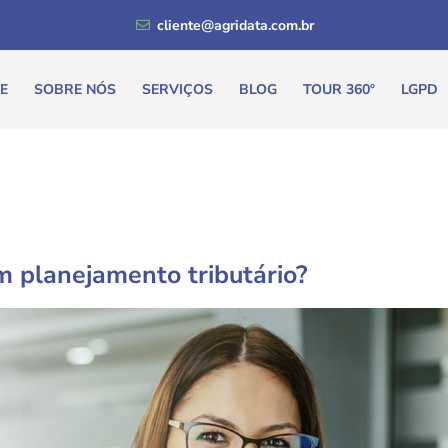
cliente@agridata.com.br
E
SOBRE NÓS
SERVIÇOS
BLOG
TOUR 360º
LGPD
 planejamento tributário?