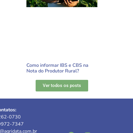
Como informar IBS e CBS na
Nota do Produtor Rural?
Ver todos os posts
ntatos:
262-0730
9972-7347
e@agridata.com.br