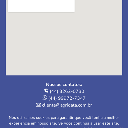
Nossos contatos:
(44) 3262-0730
(44) 99972-7347
cliente@agridata.com.br
Onde estamos:
Nós utilizamos cookies para garantir que você tenha a melhor
Av. Herval, 235 – Loja 4
experiência em nosso site. Se você continua a usar este site,