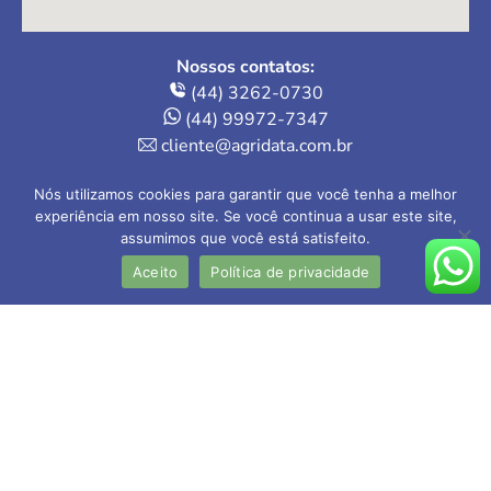
Nossos contatos:
(44) 3262-0730
(44) 99972-7347
cliente@agridata.com.br
Onde estamos:
Nós utilizamos cookies para garantir que você tenha a melhor
Av. Herval, 235 – Loja 4
experiência em nosso site. Se você continua a usar este site,
Maringá-PR | 87013-110
assumimos que você está satisfeito.
Aceito
Política de privacidade
AGRIDATA Contabilidade Rural Ltda
CRC-PR nº 005.202/O-1
Contador responsável: Valdecir Mokwa